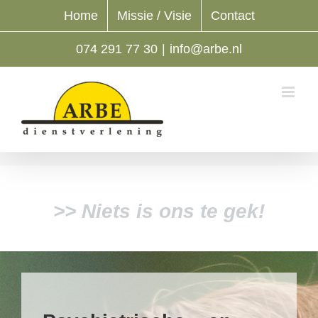
Ga
Home
Missie / Visie
Contact
naar
inhoud
074 291 77 30
|
info@arbe.nl
>> Niets is ons te gek!