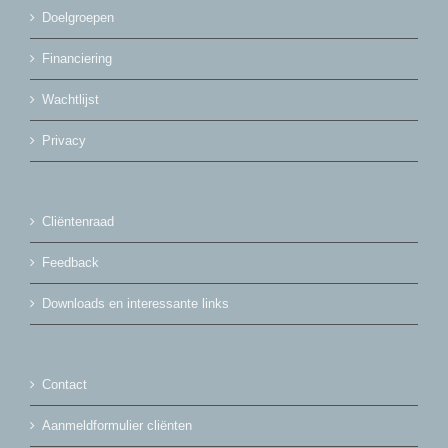
Doelgroepen
Financiering
Wachtlijst
Privacy
Cliëntenraad
Feedback
Downloads en interessante links
Contact
Aanmeldformulier cliënten