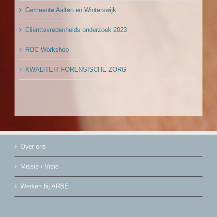
Gemeente Aalten en Winterswijk
Cliënttevredenheids onderzoek 2023
ROC Workshop
KWALITEIT FORENSISCHE ZORG
Over ons
Missie / Visie
Werken bij ARBE