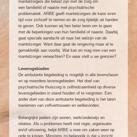
mantelzorgers die belast zijn met de zorg om
een familielid of naaste met psychiatrische
problematiek. ARBE geeft mantelzorgers de kans even
tijd voor zichzelf te nemen en de zorg tijdelijk uit handen
te geven. Ook kunnen wij hen beter leren om te gaan
met de beperkingen van hun familielid of naaste. Daarbij
gaat speciale aandacht uit naar het welzijn van de
mantelzorger. Want daar gaat de omgeving maar al te
gemakkelijk aan voorbij. Wat kan en mag men van een
mantelzorger verwachten? En waar stelt u uw grenzen?
Levensgebieden
De ambulante begeleiding is mogelijk in alle levensfasen
en op meerdere levensgebieden. Het doel van
psychiatrische thuiszorg is zelfredzaamheid op diverse
levensgebieden in stand houden of te vergroten. Een
ander doel van deze ambulante begeleiding is het laten
toenemen van zelfvertrouwen en welbevinden.
Belangrijke peilers zijn wonen, werk/onderwijs en
relaties. Als u problemen heeft met regie, organisatie
en/of uitvoering, helpt ARBE u mee om zaken weer op
orde te krijgen. Minstens zo belangrijk is dat u inzicht