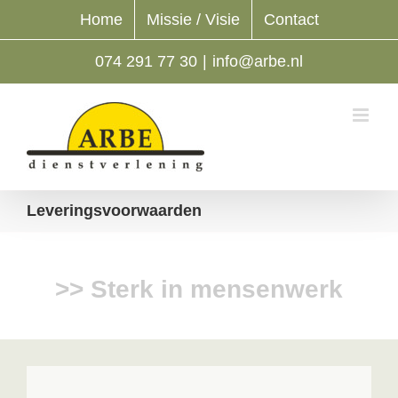
Ga
Home
Missie / Visie
Contact
naar
inhoud
074 291 77 30
|
info@arbe.nl
Leveringsvoorwaarden
>>
Sterk in mensenwerk