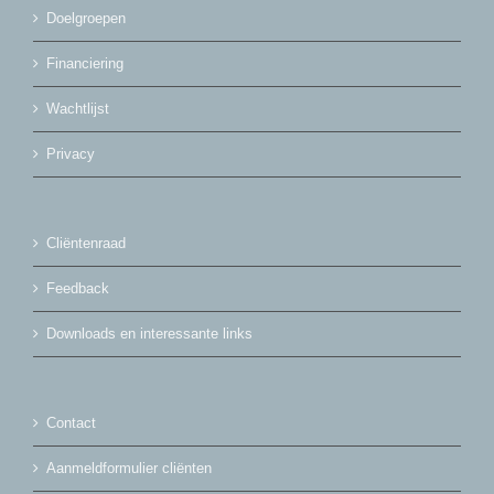
Doelgroepen
Financiering
Wachtlijst
Privacy
Cliëntenraad
Feedback
Downloads en interessante links
Contact
Aanmeldformulier cliënten