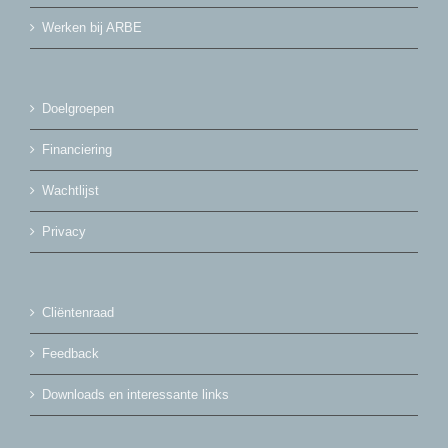
Werken bij ARBE
Doelgroepen
Financiering
Wachtlijst
Privacy
Cliëntenraad
Feedback
Downloads en interessante links