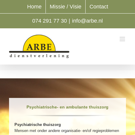
Ga
Home
Missie / Visie
Contact
naar
inhoud
074 291 77 30
|
info@arbe.nl
Psychiatrische- en ambulante thuiszorg
Psychiatrische thuiszorg
Mensen met onder andere organisatie- en/of regieproblemen