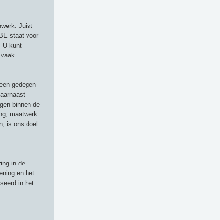
werk. Juist
RBE staat voor
. U kunt
 vaak
n een gedegen
daarnaast
ngen binnen de
ing, maatwerk
, is ons doel.
ing in de
ening en het
seerd in het
n