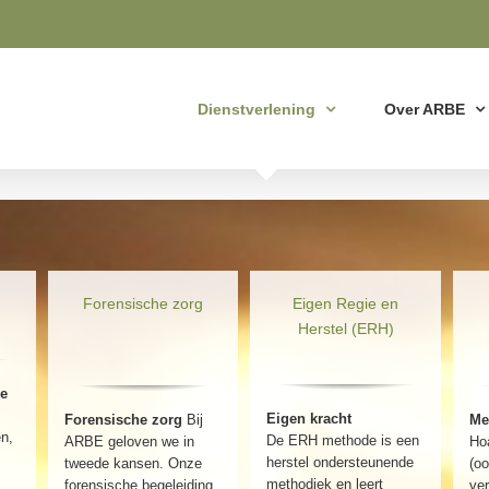
Dienstverlening
Over ARBE
Forensische zorg
Eigen Regie en
Herstel (ERH)
ie
Eigen kracht
Forensische zorg
Bij
Me
en,
De ERH methode is een
ARBE geloven we in
Ho
herstel ondersteunende
tweede kansen. Onze
(oo
methodiek en leert
forensische begeleiding
ver