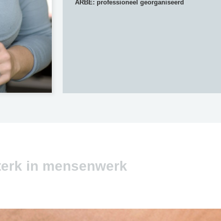
ARBE: professioneel georganiseerd
terk in mensenwerk