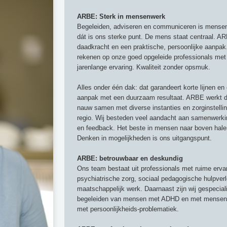
ARBE: Sterk in mensenwerk
Begeleiden, adviseren en communiceren is mensen
dát is ons sterke punt. De mens staat centraal. A
daadkracht en een praktische, persoonlijke aanpak
rekenen op onze goed opgeleide professionals met
jarenlange ervaring. Kwaliteit zonder opsmuk.
Alles onder één dak: dat garandeert korte lijnen e
aanpak met een duurzaam resultaat. ARBE werkt 
nauw samen met diverse instanties en zorginstelli
regio. Wij besteden veel aandacht aan samenwerk
en feedback. Het beste in mensen naar boven halen
Denken in mogelijkheden is ons uitgangspunt.
ARBE: betrouwbaar en deskundig
Ons team bestaat uit professionals met ruime ervar
psychiatrische zorg, sociaal pedagogische hulpverl
maatschappelijk werk. Daarnaast zijn wij gespeciali
begeleiden van mensen met ADHD en met mense
met persoonlijkheids-problematiek.