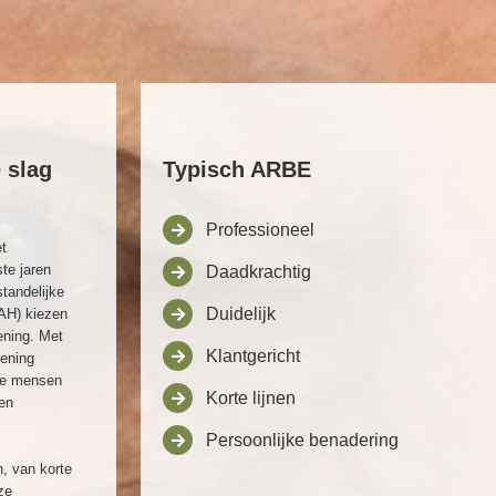
 slag
Typisch ARBE
Professioneel
t
te jaren
Daadkrachtig
tandelijke
Duidelijk
NAH) kiezen
ening. Met
Klantgericht
lening
 we mensen
Korte lijnen
 en
Persoonlijke benadering
, van korte
ze