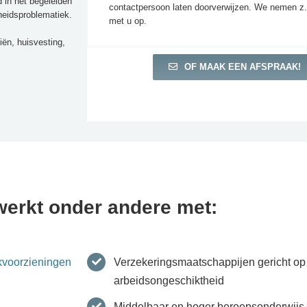
d in het begeleiden
contactpersoon laten doorverwijzen. We nemen z.
eidsproblematiek.
met u op.
iën, huisvesting,
OF MAAK EEN AFSPRAAK!
erkt onder andere met:
voorzieningen
Verzekeringsmaatschappijen gericht op
arbeidsongeschiktheid
Middelbaar en hoger beroepsonderwijs 