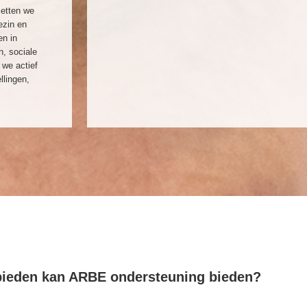
zetten we
ezin en
n in
n, sociale
 we actief
llingen,
bieden kan ARBE ondersteuning bieden?