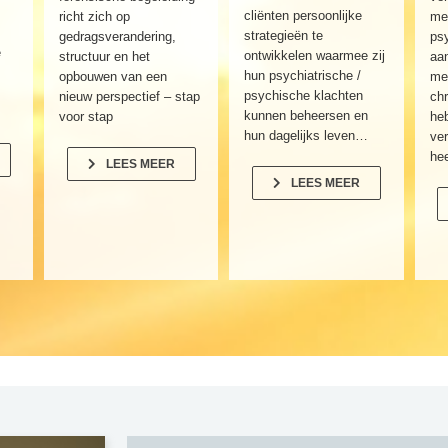
cliënten persoonlijke
richt zich op
me
strategieën te
gedragsverandering,
psy
e
ontwikkelen waarmee zij
structuur en het
aan
hun psychiatrische /
opbouwen van een
me
psychische klachten
nieuw perspectief – stap
ch
kunnen beheersen en
voor stap
he
hun dagelijks leven…
ve
he
LEES MEER
LEES MEER