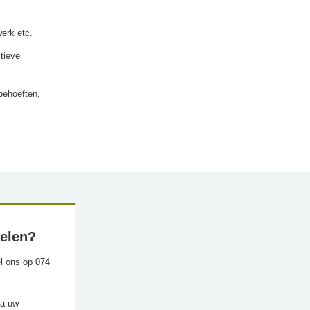
werk etc.
tieve
behoeften,
kelen?
l ons op 074
ia uw