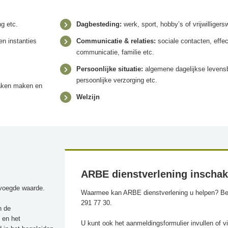
g etc.
Dagbesteding:
werk, sport, hobby’s of vrijwilligers
en instanties
Communicatie & relaties:
sociale contacten, effec
communicatie, familie etc.
Persoonlijke situatie:
algemene dagelijkse levens
persoonlijke verzorging etc.
raken maken en
Welzijn
ARBE dienstverlening inscha
evoegde waarde.
Waarmee kan ARBE dienstverlening u helpen? Be
291 77 30.
n de
 en het
U kunt ook het aanmeldingsformulier invullen of v