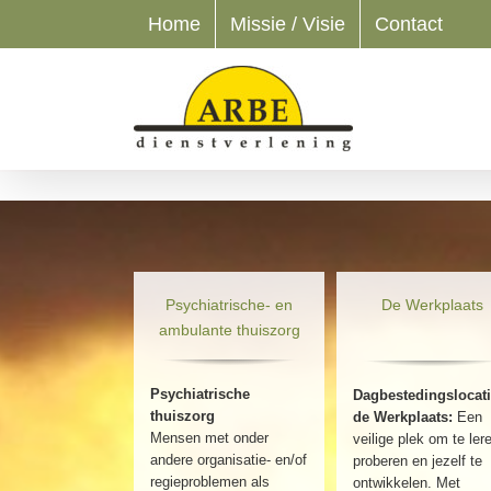
Ga
Home
Missie / Visie
Contact
naar
inhoud
Psychiatrische- en
De Werkplaats
ambulante thuiszorg
Psychiatrische
Dagbestedingslocat
thuiszorg
de Werkplaats:
Een
Mensen met onder
veilige plek om te ler
andere organisatie- en/of
proberen en jezelf te
regieproblemen als
ontwikkelen. Met