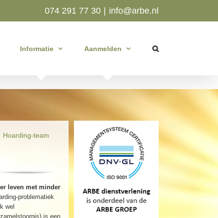
074 291 77 30
|
info@arbe.nl
Informatie
Aanmelden
Hoarding-team
er leven met minder
arding-problematiek
k wel
zamelstoornis) is een