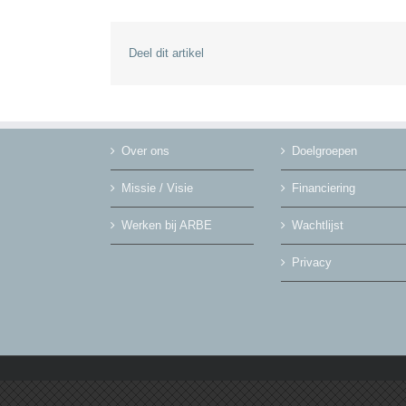
Deel dit artikel
Over ons
Doelgroepen
Missie / Visie
Financiering
Werken bij ARBE
Wachtlijst
Privacy