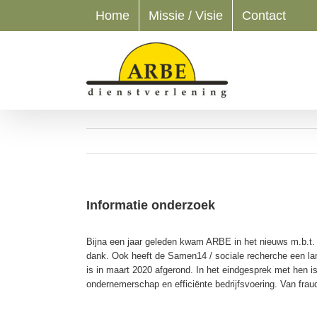
Ga
Home
Missie / Visie
Contact
naar
inhoud
Informatie onderzoek
Bijna een jaar geleden kwam ARBE in het nieuws m.b.t. 
dank. Ook heeft de Samen14 / sociale recherche een lang
is in maart 2020 afgerond. In het eindgesprek met hen i
ondernemerschap en efficiënte bedrijfsvoering. Van frau