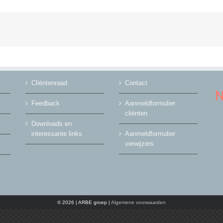
Cliëntenraad
Contact
Feedback
Aanmeldformulier
cliënten
Downloads en
interessante links
Aanmeldformulier
verwijzers
© 2026 | ARBE groep |
Algemene voorwaarden