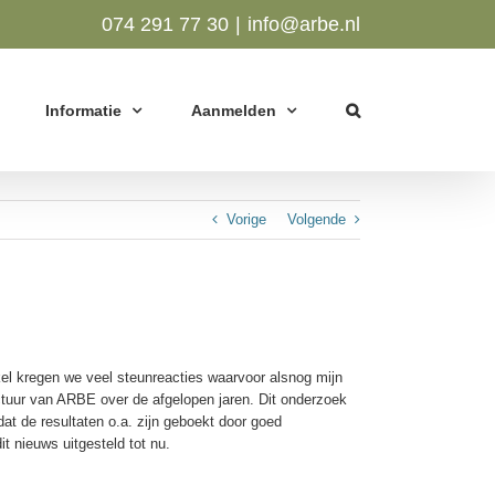
074 291 77 30
|
info@arbe.nl
Informatie
Aanmelden
Vorige
Volgende
kel kregen we veel steunreacties waarvoor alsnog mijn
uctuur van ARBE over de afgelopen jaren. Dit onderzoek
at de resultaten o.a. zijn geboekt door goed
t nieuws uitgesteld tot nu.