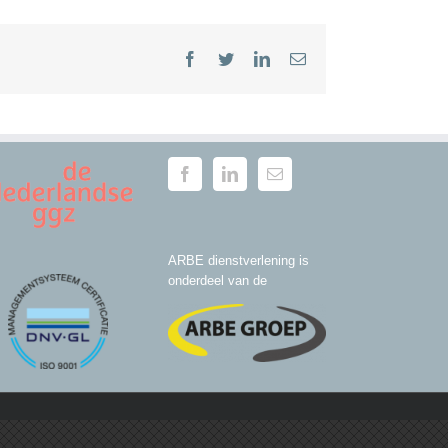
Facebook
Twitter
LinkedIn
E-
mail
ARBE dienstverlening is
onderdeel van de