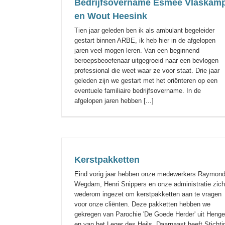
Bedrijfsovername Esmee Vlaskam
en Wout Heesink
Tien jaar geleden ben ik als ambulant begeleider
gestart binnen ARBE, ik heb hier in de afgelopen
jaren veel mogen leren. Van een beginnend
beroepsbeoefenaar uitgegroeid naar een bevlogen
professional die weet waar ze voor staat. Drie jaar
geleden zijn we gestart met het oriënteren op een
eventuele familiaire bedrijfsovername. In de
afgelopen jaren hebben [...]
Verhuizing dagbesteding
Kerstpakketten
test
Eind vorig jaar hebben onze medewerkers Raymon
Wegdam, Henri Snippers en onze administratie zich
wederom ingezet om kerstpakketten aan te vragen
voor onze cliënten. Deze pakketten hebben we
gekregen van Parochie 'De Goede Herder' uit Henge
en van het Leger des Heils. Daarnaast heeft Stichti