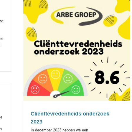
ng
et
e
3
Cliënttevredenheids onderzoek
de
2023
n
In december 2023 hebben we een