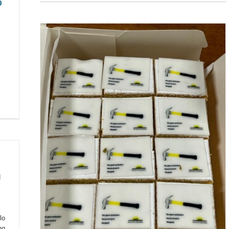
p
d
lo
ng