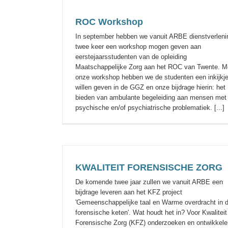
ROC Workshop
In september hebben we vanuit ARBE dienstverleni
twee keer een workshop mogen geven aan
eerstejaarsstudenten van de opleiding
Maatschappelijke Zorg aan het ROC van Twente. M
onze workshop hebben we de studenten een inkijkj
willen geven in de GGZ en onze bijdrage hierin: het
Cliënttevredenheids onderzoek 202
bieden van ambulante begeleiding aan mensen met
test
psychische en/of psychiatrische problematiek. [...]
KWALITEIT FORENSISCHE ZORG
De komende twee jaar zullen we vanuit ARBE een
bijdrage leveren aan het KFZ project
'Gemeenschappelijke taal en Warme overdracht in 
forensische keten'. Wat houdt het in? Voor Kwaliteit
Forensische Zorg (KFZ) onderzoeken en ontwikkele