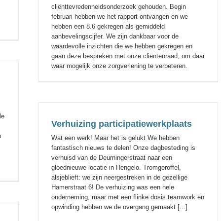
cliënttevredenheidsonderzoek gehouden. Begin
februari hebben we het rapport ontvangen en we
hebben een 8.6 gekregen als gemiddeld
aanbevelingscijfer. We zijn dankbaar voor de
waardevolle inzichten die we hebben gekregen en
gaan deze bespreken met onze cliëntenraad, om daar
waar mogelijk onze zorgverlening te verbeteren.
le
Verhuizing participatiewerkplaats
n
Wat een werk! Maar het is gelukt We hebben
fantastisch nieuws te delen! Onze dagbesteding is
verhuisd van de Deurningerstraat naar een
gloednieuwe locatie in Hengelo. Tromgeroffel,
alsjeblieft: we zijn neergestreken in de gezellige
Hamerstraat 6! De verhuizing was een hele
onderneming, maar met een flinke dosis teamwork en
opwinding hebben we de overgang gemaakt [...]