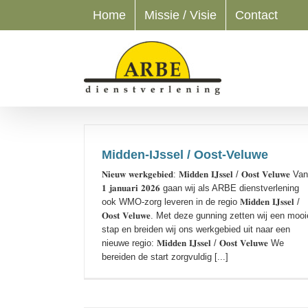
Ga
Home
Missie / Visie
Contact
naar
inhoud
Midden-IJssel / Oost-Veluwe
𝐍𝐢𝐞𝐮𝐰 𝐰𝐞𝐫𝐤𝐠𝐞𝐛𝐢𝐞𝐝: 𝐌𝐢𝐝𝐝𝐞𝐧 𝐈𝐉𝐬𝐬𝐞𝐥 / 𝐎𝐨𝐬𝐭 𝐕𝐞𝐥𝐮𝐰𝐞 V
𝟏 𝐣𝐚𝐧𝐮𝐚𝐫𝐢 𝟐𝟎𝟐𝟔 gaan wij als ARBE dienstverlening
ook WMO-zorg leveren in de regio 𝐌𝐢𝐝𝐝𝐞𝐧 𝐈𝐉𝐬𝐬𝐞𝐥 /
𝐎𝐨𝐬𝐭 𝐕𝐞𝐥𝐮𝐰𝐞. Met deze gunning zetten wij een mooi
stap en breiden wij ons werkgebied uit naar een
nieuwe regio: 𝐌𝐢𝐝𝐝𝐞𝐧 𝐈𝐉𝐬𝐬𝐞𝐥 / 𝐎𝐨𝐬𝐭 𝐕𝐞𝐥𝐮𝐰𝐞 We
bereiden de start zorgvuldig [...]