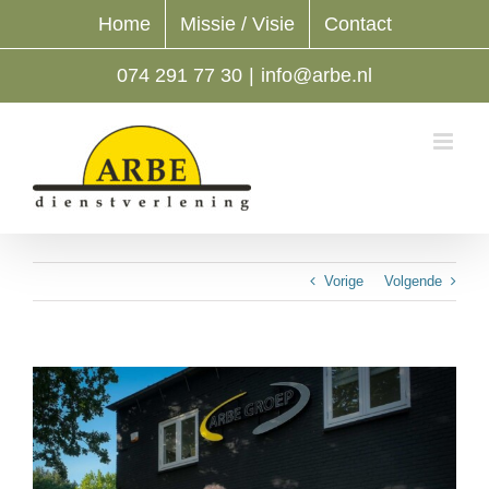
Ga
Home
Missie / Visie
Contact
naar
inhoud
074 291 77 30
|
info@arbe.nl
Vorige
Volgende
Bekijk
grotere
afbeelding