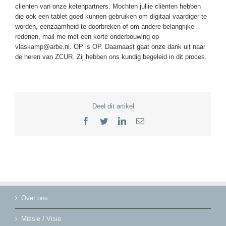
cliënten van onze ketenpartners. Mochten jullie cliënten hebben
die ook een tablet goed kunnen gebruiken om digitaal vaardiger te
worden, eenzaamheid te doorbreken of om andere belangrijke
redenen, mail me met een korte onderbouwing op
vlaskamp@arbe.nl. OP is OP. Daarnaast gaat onze dank uit naar
de heren van ZCUR. Zij hebben ons kundig begeleid in dit proces.
Deel dit artikel
Facebook
Twitter
LinkedIn
E-
mail
Over ons
Missie / Visie