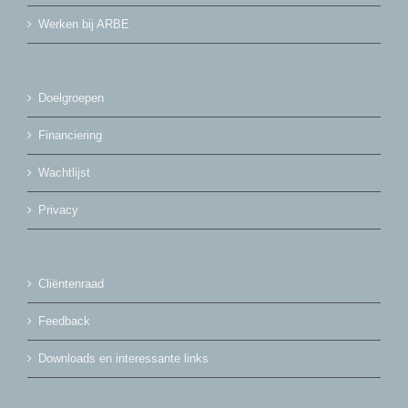
Werken bij ARBE
Doelgroepen
Financiering
Wachtlijst
Privacy
Cliëntenraad
Feedback
Downloads en interessante links