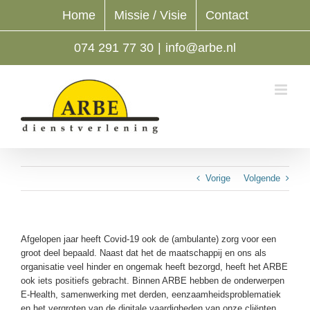
Ga
Home
Missie / Visie
Contact
naar
inhoud
074 291 77 30
|
info@arbe.nl
Vorige
Volgende
Afgelopen jaar heeft Covid-19 ook de (ambulante) zorg voor een
groot deel bepaald. Naast dat het de maatschappij en ons als
organisatie veel hinder en ongemak heeft bezorgd, heeft het ARBE
ook iets positiefs gebracht. Binnen ARBE hebben de onderwerpen
E-Health, samenwerking met derden, eenzaamheidsproblematiek
en het vergroten van de digitale vaardigheden van onze cliënten