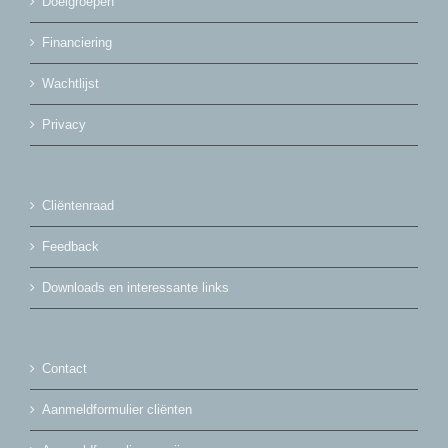
Doelgroepen
Financiering
Wachtlijst
Privacy
Cliëntenraad
Feedback
Downloads en interessante links
Contact
Aanmeldformulier cliënten