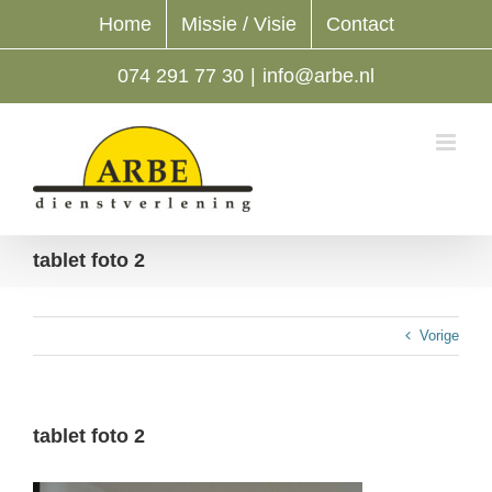
Ga
Home
Missie / Visie
Contact
naar
inhoud
074 291 77 30
|
info@arbe.nl
tablet foto 2
Vorige
tablet foto 2