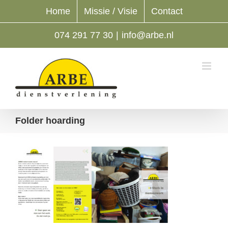
Ga
Home
Missie / Visie
Contact
naar
inhoud
074 291 77 30
|
info@arbe.nl
Folder hoarding