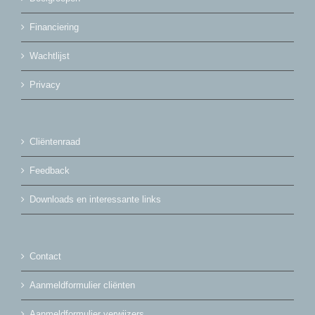
Financiering
Wachtlijst
Privacy
Cliëntenraad
Feedback
Downloads en interessante links
Contact
Aanmeldformulier cliënten
Aanmeldformulier verwijzers