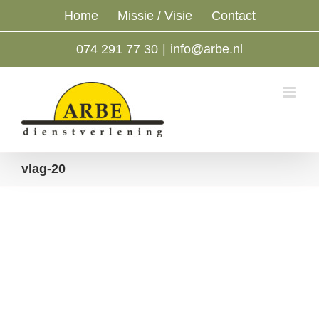
Ga
Home
Missie / Visie
Contact
naar
inhoud
074 291 77 30
|
info@arbe.nl
vlag-20