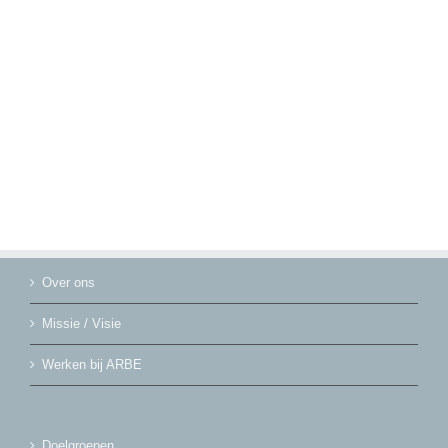
Over ons
Missie / Visie
Werken bij ARBE
Doelgroepen