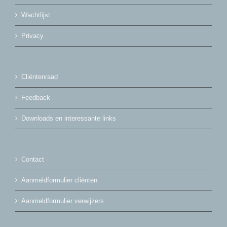
Wachtlijst
Privacy
Cliëntenraad
Feedback
Downloads en interessante links
Contact
Aanmeldformulier cliënten
Aanmeldformulier verwijzers