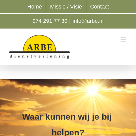
Ga
Home
Missie / Visie
Contact
naar
inhoud
074 291 77 30
|
info@arbe.nl
Waar kunnen wij je bij
helpen?