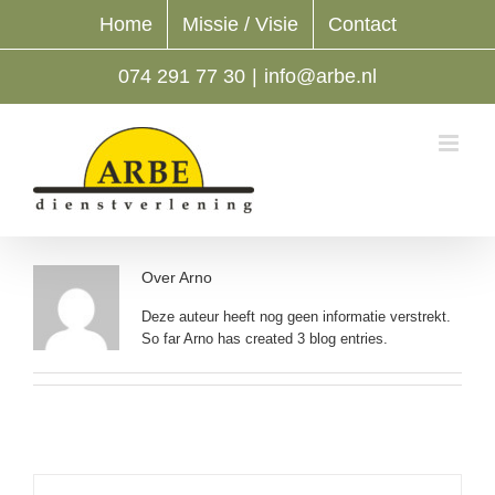
Ga
Home
Missie / Visie
Contact
naar
inhoud
074 291 77 30
|
info@arbe.nl
Over
Arno
Deze auteur heeft nog geen informatie verstrekt.
So far Arno has created 3 blog entries.