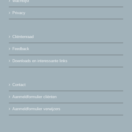
Wachtlijst
Privacy
Cliëntenraad
Feedback
Downloads en interessante links
Contact
Aanmeldformulier cliënten
Aanmeldformulier verwijzers