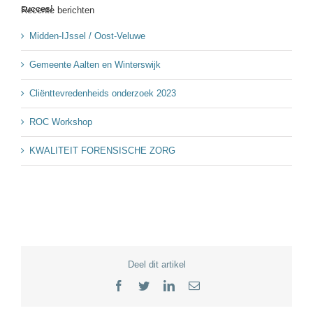
succes!
Recente berichten
Midden-IJssel / Oost-Veluwe
Gemeente Aalten en Winterswijk
Cliënttevredenheids onderzoek 2023
ROC Workshop
KWALITEIT FORENSISCHE ZORG
Deel dit artikel
Facebook
Twitter
LinkedIn
E-
mail