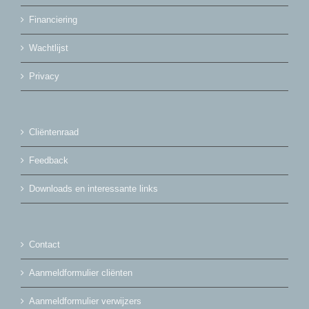
Financiering
Wachtlijst
Privacy
Cliëntenraad
Feedback
Downloads en interessante links
Contact
Aanmeldformulier cliënten
Aanmeldformulier verwijzers