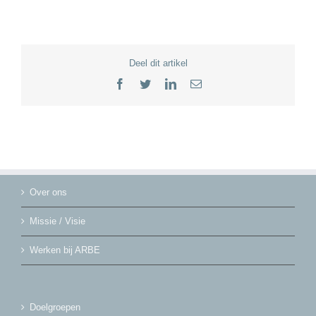
Deel dit artikel
Facebook
Twitter
LinkedIn
E-
mail
Over ons
Missie / Visie
Werken bij ARBE
Doelgroepen