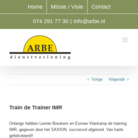
Ga
Home
Missie / Visie
Contact
naar
inhoud
074 291 77 30
|
info@arbe.nl
Vorige
Volgende
Train de Trainer IMR
Onlangs hebben Leonie Breukers en Esmee Vlaskamp de training
IMR, gegeven door het SAXION, succesvol afgerond. Van harte
gefeliciteerd!!