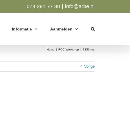
074 291 77 30
|
info@arbe.nl
Informatie
Aanmelden
Home
|
ROC Workshop
|
7356-roc
Vorige