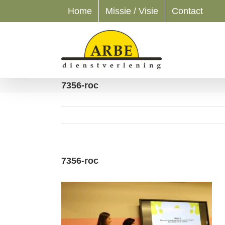
Ga
Home
Missie / Visie
Contact
naar
inhoud
7356-roc
7356-roc