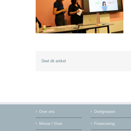
Deel dit artikel
Over ons
Doelgroepen
Missie / Visie
Financiering