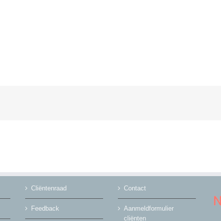
Cliëntenraad
Contact
Feedback
Aanmeldformulier
cliënten