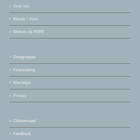
Over ons
Missie / Visie
Werken bij ARBE
Doelgroepen
Financiering
Wachtlijst
Privacy
Cliëntenraad
Feedback