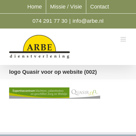
Ga
Home
Missie / Visie
Contact
naar
inhoud
074 291 77 30
|
info@arbe.nl
logo Quasir voor op website (002)