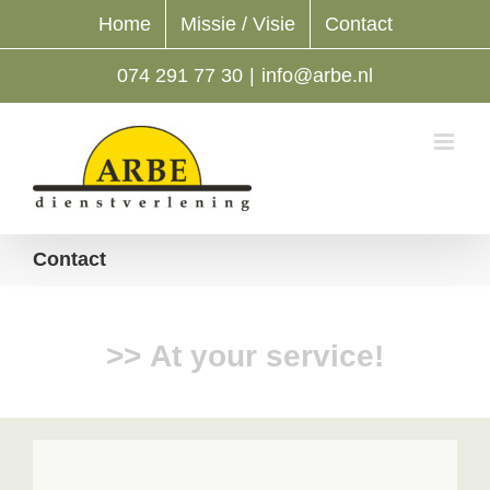
Ga
Home
Missie / Visie
Contact
naar
inhoud
074 291 77 30
|
info@arbe.nl
Contact
>>
At your service!